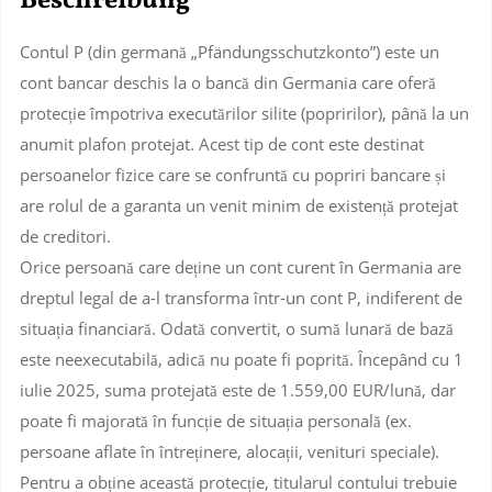
Beschreibung
Contul P (din germană „Pfändungsschutzkonto”) este un
cont bancar deschis la o bancă din Germania care oferă
protecție împotriva executărilor silite (popririlor), până la un
anumit plafon protejat. Acest tip de cont este destinat
persoanelor fizice care se confruntă cu popriri bancare și
are rolul de a garanta un venit minim de existență protejat
de creditori.
Orice persoană care deține un cont curent în Germania are
dreptul legal de a-l transforma într-un
cont P
, indiferent de
situația financiară. Odată convertit, o sumă lunară de bază
este
neexecutabilă
, adică nu poate fi poprită. Începând cu 1
iulie 2025, suma protejată este de
1.559,00 EUR/lună
, dar
poate fi majorată în funcție de situația personală (ex.
persoane aflate în întreținere, alocații, venituri speciale).
Pentru a obține această protecție, titularul contului trebuie