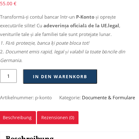
55.00
€
Transformă-ți contul bancar într-un
P-Konto
și oprește
executările silite! Cu
adeverința oficială de la UE.legal
,
veniturile tale și ale familiei tale sunt protejate lunar.
1. Fără protecție, banca îți poate bloca tot!
2.
Document emis rapid, legal și valabil la toate băncile din
Germania.
IN DEN WARENKORB
Artikelnummer:
p-konto
Kategorie:
Documente & Formulare
Beschreibung
Rezensionen (0)