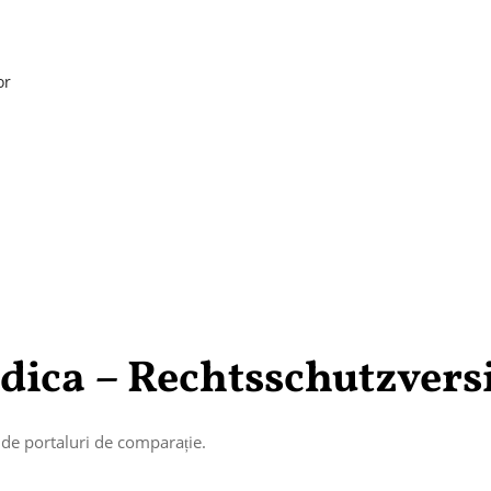
or
idica – Rechtsschutzver
au de portaluri de comparație.