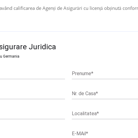
având calificarea de Agenți de Asigurări cu licență obținută confor
sigurare Juridica
tru Germania
Prenume
*
Nr. de Casa
*
Localitatea
*
E-MAil
*