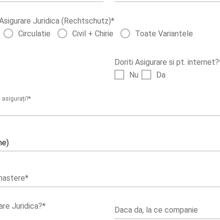
Asigurare Juridica (Rechtschutz)
*
Circulatie
Civil + Chirie
Toate Variantele
Doriti Asigurare si pt. internet?
Nu
Da
a asigurați?
*
ne)
nastere
*
are Juridica?
*
Daca da, la ce companie