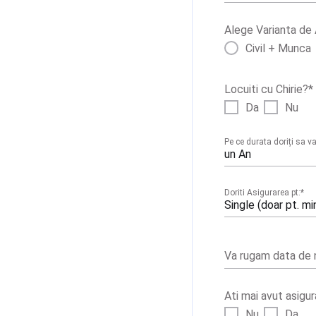
Alege Varianta de 
Civil + Munca
Locuiti cu Chirie?
*
Da
Nu
Pe ce durata doriți sa v
un An
Doriti Asigurarea pt:
*
Single (doar pt. mi
Va rugam data de 
Ati mai avut asigur
Nu
Da