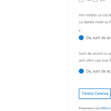
Am inteles ca Ue.le
cu datele mele sa f
*
Da, sunt de a
Sunt de acord ca u
ami oferi cea mai 
Da, sunt de a
Trimite Cererea
Präsentiert von
ARFor