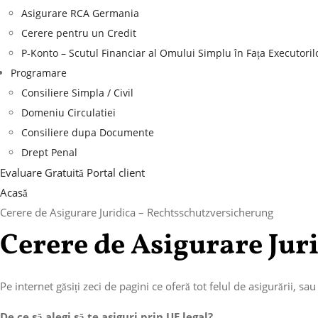
Asigurare RCA Germania
Cerere pentru un Credit
P-Konto – Scutul Financiar al Omului Simplu în Fața Executoril
Programare
Consiliere Simpla / Civil
Domeniu Circulatiei
Consiliere dupa Documente
Drept Penal
Evaluare Gratuită
Portal client
Acasă
Cerere de Asigurare Juridica – Rechtsschutzversicherung
Cerere de Asigurare Jur
Pe internet găsiți zeci de pagini ce oferă tot felul de asigurării, s
De ce să alegi să te asiguri prin UE.legal?