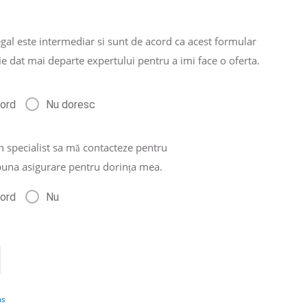
gal este intermediar si sunt de acord ca acest formular
ie dat mai departe expertului pentru a imi face o oferta.
cord
Nu doresc
n specialist sa mă contacteze pentru
buna asigurare pentru dorința mea.
cord
Nu
ms