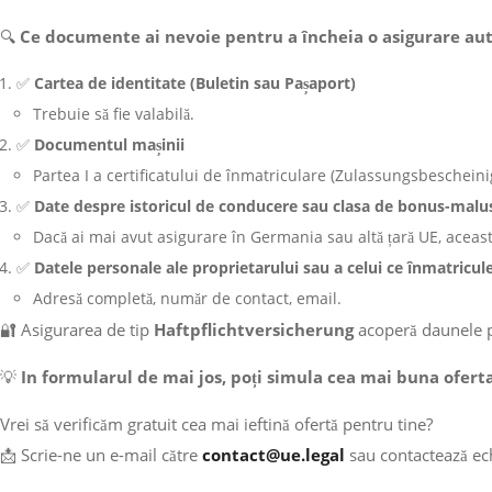
🔍
Ce documente ai nevoie pentru a încheia o asigurare aut
✅
Cartea de identitate (Buletin sau Pașaport)
Trebuie să fie valabilă.
✅
Documentul mașinii
Partea I a certificatului de înmatriculare (Zulassungsbescheinigu
✅
Date despre istoricul de conducere sau clasa de bonus-malus
Dacă ai mai avut asigurare în Germania sau altă țară UE, aceasta
✅
Datele personale ale proprietarului
sau a celui ce înmatricu
Adresă completă, număr de contact, email.
🔐 Asigurarea de tip
Haftpflichtversicherung
acoperă daunele p
💡
In formularul de mai jos, poți simula cea mai buna oferta
Vrei să verificăm gratuit cea mai ieftină ofertă pentru tine?
📩 Scrie-ne un e-mail către
contact@ue.legal
sau contactează ec