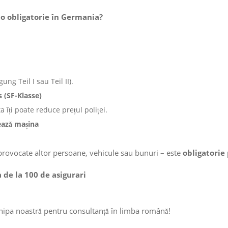
o obligatorie în Germania?
ng Teil I sau Teil II).
 (SF-Klasse)
 îți poate reduce prețul poliței.
lează mașina
rovocate altor persoane, vehicule sau bunuri – este
obligatorie 
 de la 100 de asigurari
hipa noastră pentru consultanță în limba română!