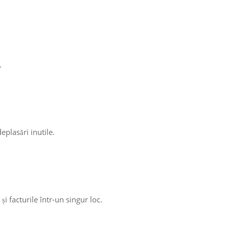
.
plasări inutile.
 facturile într-un singur loc.