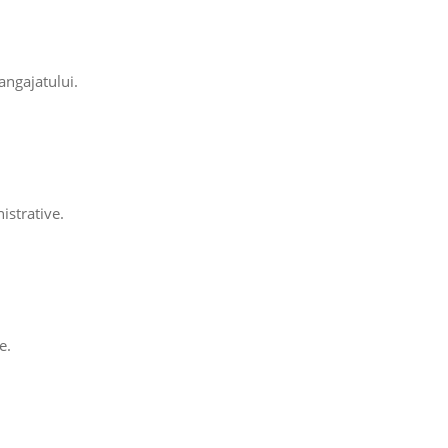
angajatului.
strative.
e.