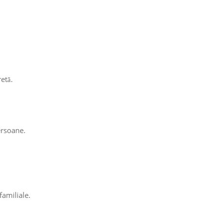
retă.
persoane.
familiale.