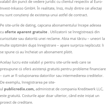
valabil din punct de vedere juridic cu clientul respectiv al Euro-
Invest-Inkasso GmbH. În realitate, însă, mulți dintre cei afectați
nu sunt conștienți de existența unui astfel de contract.
Pe site-urile de dating, capcana abonamentului începe adesea
cu
oferte aparent gratuite
. Utilizatorii se înregistrează din
curiozitate sau datorită unei reclame. Abia mai târziu – uneori la
multe săptămâni după înregistrare – apare surpriza neplăcută: li
se spune că au încheiat un abonament plătit.
Același lucru este valabil și pentru site-urile web care se
presupune că oferă asistență gratuită pentru probleme financiare
– cum ar fi soluționarea datoriilor sau intermedierea creditelor.
De exemplu, înregistrarea pe site-
ul
publicredix.com,
administrat de compania Kreditwerk LLC,
este gratuită. Costurile apar doar ulterior, când este inițiat un
proiect de creditare.