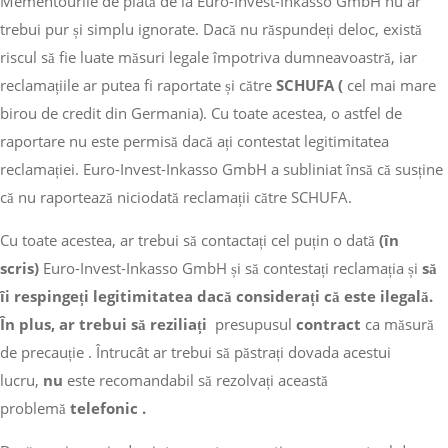
Mementourile de plată de la Euro-Invest-Inkasso GmbH nu ar
trebui pur și simplu ignorate. Dacă nu răspundeți deloc, există
riscul să fie luate măsuri legale împotriva dumneavoastră, iar
reclamațiile ar putea fi raportate și către
SCHUFA (
cel mai mare
birou de credit din Germania). Cu toate acestea, o astfel de
raportare nu este permisă dacă ați contestat legitimitatea
reclamației. Euro-Invest-Inkasso GmbH a subliniat însă că susține
că nu raportează niciodată reclamații către SCHUFA.
Cu toate acestea, ar trebui să contactați cel puțin o dată
(în
scris)
Euro-Invest-Inkasso GmbH și să contestați reclamația și
să
îi respingeți legitimitatea dacă considerați că este ilegală.
În plus, ar trebui
să reziliați
presupusul
contract
ca măsură
de precauție . Întrucât ar trebui să păstrați dovada acestui
lucru,
nu
este recomandabil să rezolvați această
problemă
telefonic .