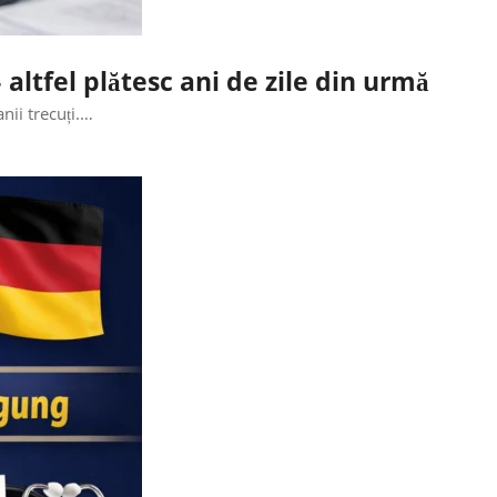
altfel plătesc ani de zile din urmă
nii trecuți.…