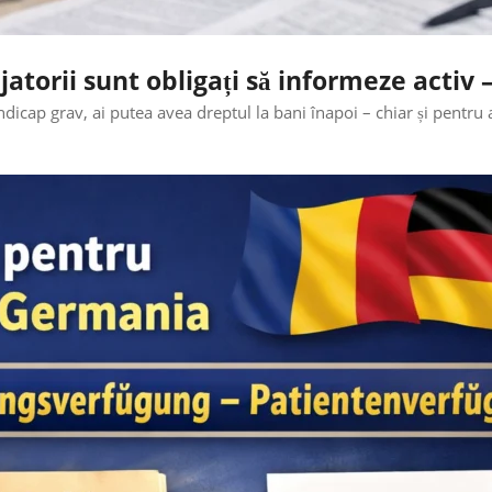
rii sunt obligați să informeze activ – 
cap grav, ai putea avea dreptul la bani înapoi – chiar și pentru a