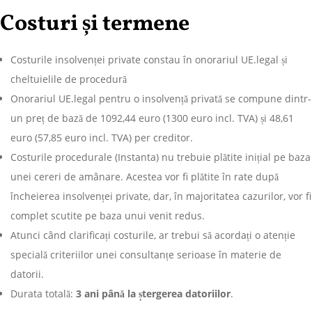
Costuri și termene
Costurile insolvenței private constau în onorariul UE.legal și
cheltuielile de procedură
Onorariul UE.legal pentru o insolvență privată se compune dintr-
un preț de bază de 1092,44 euro (1300 euro incl. TVA) și 48,61
euro (57,85 euro incl. TVA) per creditor.
Costurile procedurale (Instanta) nu trebuie plătite inițial pe baza
unei cereri de amânare. Acestea vor fi plătite în rate după
încheierea insolvenței private, dar, în majoritatea cazurilor, vor fi
complet scutite pe baza unui venit redus.
Atunci când clarificați costurile, ar trebui să acordați o atenție
specială criteriilor unei consultanțe serioase în materie de
datorii.
Durata totală:
3 ani până la ștergerea datoriilor
.