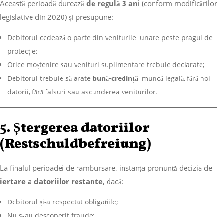
Această perioadă durează
de regulă 3 ani
(conform modificărilor
legislative din 2020) și presupune:
Debitorul cedează o parte din veniturile lunare peste pragul de
protecție;
Orice moștenire sau venituri suplimentare trebuie declarate;
Debitorul trebuie să arate
bună-credință
: muncă legală, fără noi
datorii, fără falsuri sau ascunderea veniturilor.
5.
Ștergerea datoriilor
(Restschuldbefreiung)
La finalul perioadei de rambursare, instanța pronunță decizia de
iertare a datoriilor restante
, dacă:
Debitorul și-a respectat obligațiile;
Nu s-au descoperit fraude;