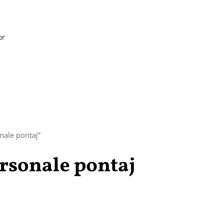
or
nale pontaj“
ersonale pontaj