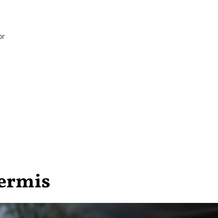
or
permis