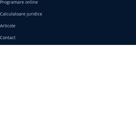
Programare online
Calculatoare juridice
Articole
Contact
Informații legale
Impressum
Protecția datelor
Termeni și condiții
Politica cookies