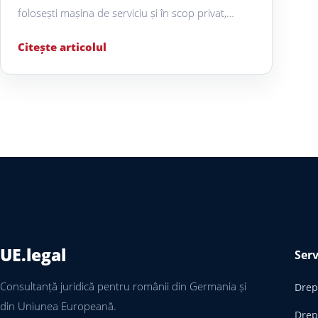
folosești mașina de serviciu și în scop privat,…
Citește articolul
UE.legal
Serv
Consultanță juridică pentru românii din Germania și
Drept
din Uniunea Europeană.
Drep