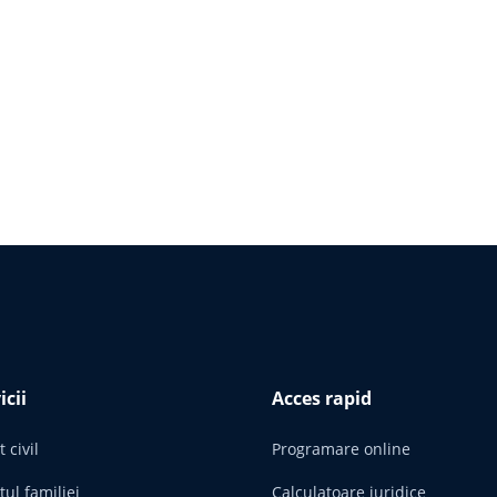
icii
Acces rapid
 civil
Programare online
tul familiei
Calculatoare juridice