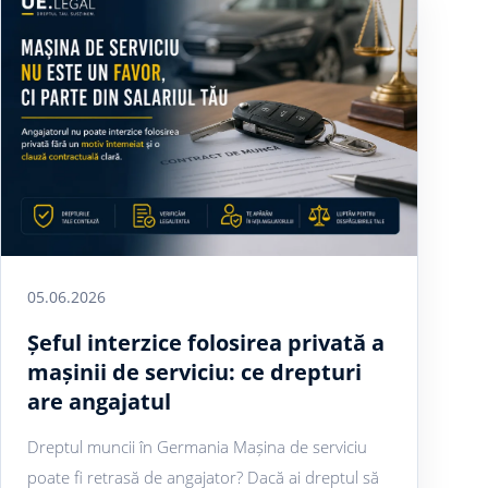
05.06.2026
Șeful interzice folosirea privată a
mașinii de serviciu: ce drepturi
are angajatul
Dreptul muncii în Germania Mașina de serviciu
poate fi retrasă de angajator? Dacă ai dreptul să