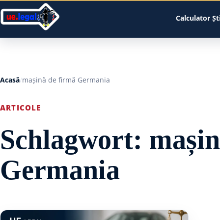
Calculator
Șt
Acasă
mașină de firmă Germania
ARTICOLE
Schlagwort:
mașin
Germania