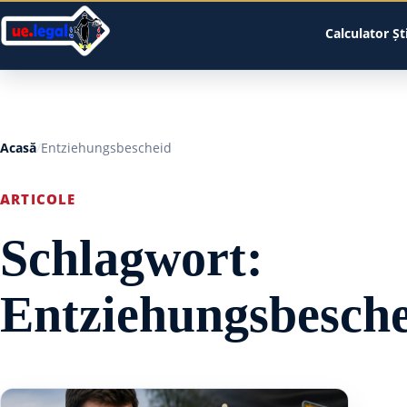
Calculator
Șt
Acasă
Entziehungsbescheid
ARTICOLE
Schlagwort:
Entziehungsbesch