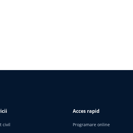
icii
Acces rapid
 civil
Programare online