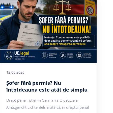
12.06.2026
Șofer fără permis? Nu
întotdeauna este atât de simplu
Drept penal rutier în Germania O decizie a
Amtsgericht Lichtenfels arată că, în dreptul penal