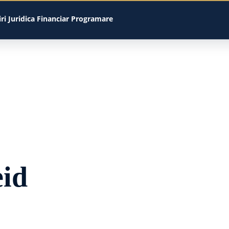
iri
Juridica
Financiar
Programare
eid