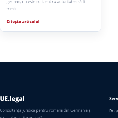
german, nu este suficient ca autoritatea să fi
trimis…
Citește articolul
UE.legal
Serv
Consultanță juridică pentru românii din Germania și
Drept
din Uniunea Europeană.