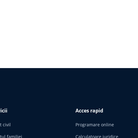
icii
Acces rapid
 civil
Programare online
tul familiei
Calculatoare juridice