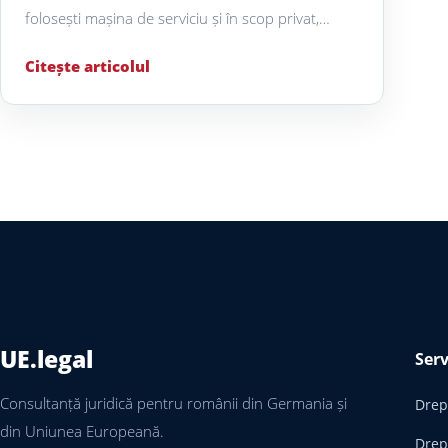
folosești mașina de serviciu și în scop privat,…
Citește articolul
UE.legal
Serv
Consultanță juridică pentru românii din Germania și
Drept
din Uniunea Europeană.
Drep