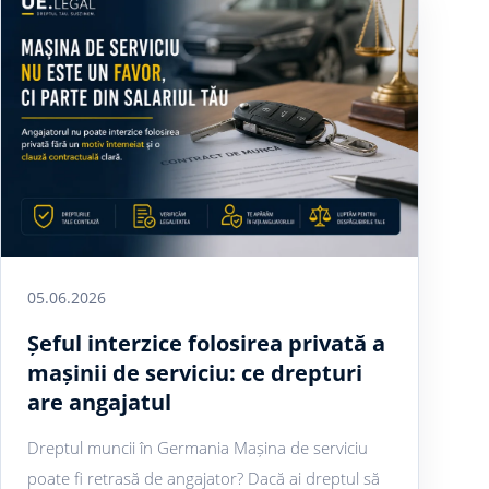
05.06.2026
Șeful interzice folosirea privată a
mașinii de serviciu: ce drepturi
are angajatul
Dreptul muncii în Germania Mașina de serviciu
poate fi retrasă de angajator? Dacă ai dreptul să