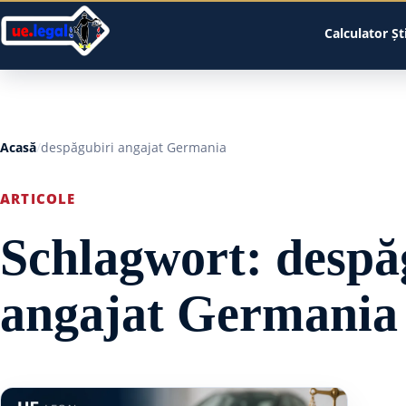
Calculator
Șt
Acasă
despăgubiri angajat Germania
ARTICOLE
Schlagwort:
despă
angajat Germania