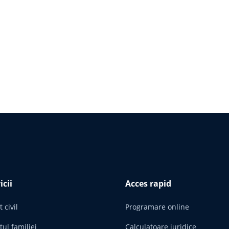
icii
Acces rapid
 civil
Programare online
tul familiei
Calculatoare juridice