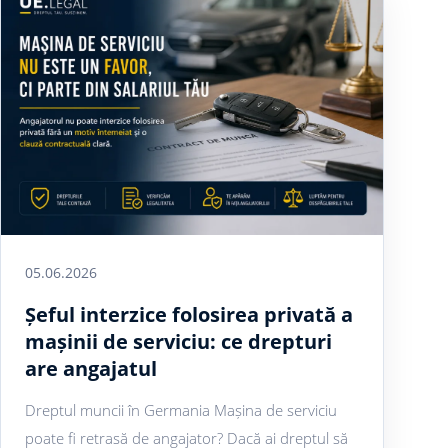
05.06.2026
Șeful interzice folosirea privată a
mașinii de serviciu: ce drepturi
are angajatul
Dreptul muncii în Germania Mașina de serviciu
poate fi retrasă de angajator? Dacă ai dreptul să