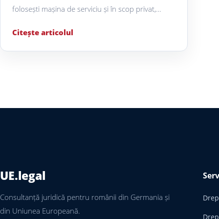
folosești mașina de serviciu și în scop privat,…
Citește articolul
UE.legal
Serv
Consultanță juridică pentru românii din Germania și
Drept
din Uniunea Europeană.
Drep