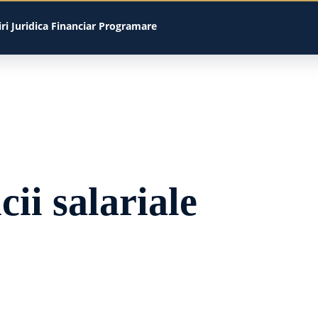
iri
Juridica
Financiar
Programare
cii salariale