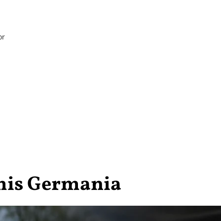
or
mis Germania