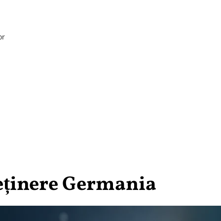
or
reținere Germania