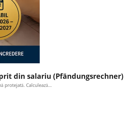
oprit din salariu (Pfändungsrechner)
nă protejată. Calculează…