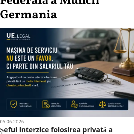
Federală a Muncii
Germania
05.06.2026
Șeful interzice folosirea privată a