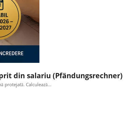
oprit din salariu (Pfändungsrechner)
nă protejată. Calculează…