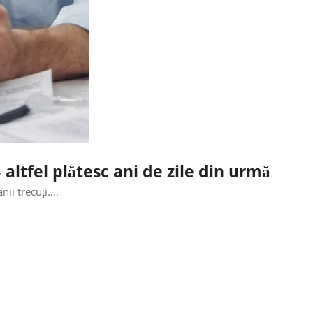
altfel plătesc ani de zile din urmă
nii trecuți.…